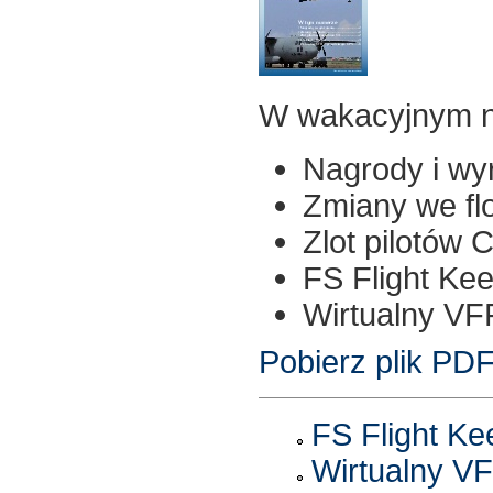
W wakacyjnym 
Nagrody i wy
Zmiany we fl
Zlot pilotów 
FS Flight Ke
Wirtualny V
Pobierz plik PD
FS Flight Ke
Wirtualny V