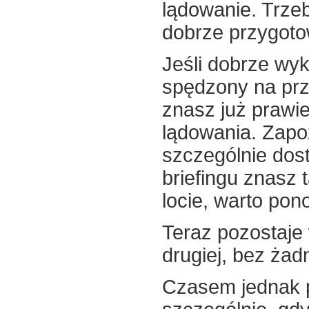
lądowanie. Trzeb
dobrze przygoto
Jeśli dobrze wy
spędzony na prze
znasz już prawi
lądowania. Zapoz
szczególnie dos
briefingu znasz
locie, warto po
Teraz pozostaje
drugiej, bez żad
Czasem jednak po