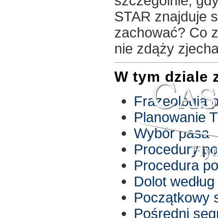
szczególnie, gd
STAR znajduje si
zachować? Co zr
nie zdąży zjech
W tym dziale 
Frazeologia 
Planowanie 
Wybór pasa
Fly
Procedury po
Procedura po
Dolot według
Początkowy s
Pośredni seg