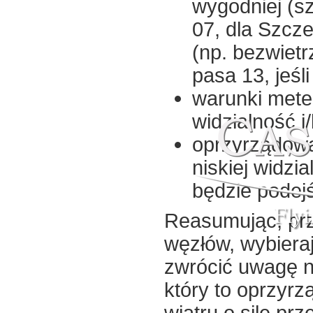
wygodniej (sz
07, dla Szcz
(np. bezwietr
pasa 13, jeśl
warunki meteo
widzialność i
oprzyrządowa
niskiej widz
będzie podej
Fly
Reasumując, prz
węzłów, wybiera
zwrócić uwagę n
który to oprzyr
wiatru o sile pr