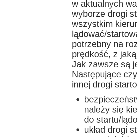
w aktualnych wa
wyborze drogi st
wszystkim kierun
lądować/startowa
potrzebny na roz
prędkość, z jak
Jak zawsze są j
Następujące cz
innej drogi start
bezpieczeńst
należy się ki
do startu/ląd
układ drogi s