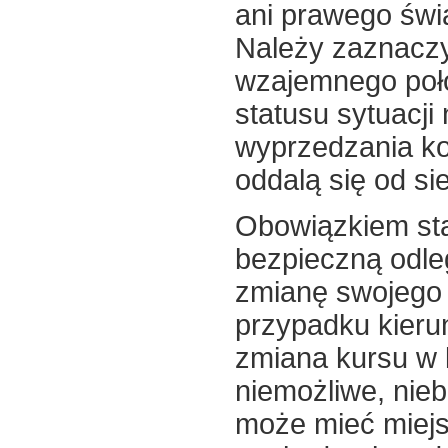
ani prawego świa
Należy zaznaczy
wzajemnego poło
statusu sytuacji
wyprzedzania ko
oddalą się od sie
Obowiązkiem st
bezpieczną odle
zmianę swojego 
przypadku kieru
zmiana kursu w l
niemożliwe, nieb
może mieć miejs