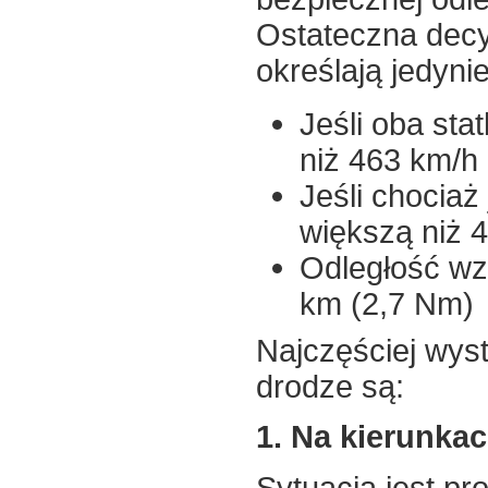
Ostateczna decy
określają jedyni
Jeśli oba sta
niż 463 km/h
Jeśli chociaż
większą niż 
Odległość wz
km (2,7 Nm)
Najczęściej wys
drodze są:
1. Na kierunka
Sytuacja jest pr