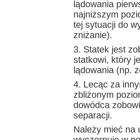
lądowania pierw
najniższym pozi
tej sytuacji do
zniżanie).
3. Statek jest 
statkowi, który
lądowania (np. z
4. Lecąc za inn
zbliżonym pozio
dowódca zobowią
separacji.
Należy mieć na 
wyczerpuje w pe