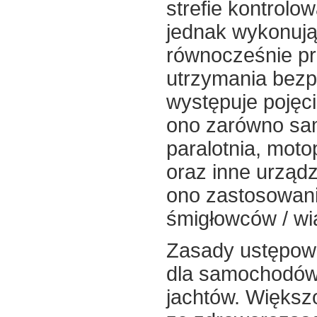
strefie kontrolo
jednak wykonują
równocześnie pr
utrzymania bezpi
występuje pojęci
ono zarówno samo
paralotnia, moto
oraz inne urząd
ono zastosowan
śmigłowców / wi
Zasady ustępowa
dla samochodów,
jachtów. Większo