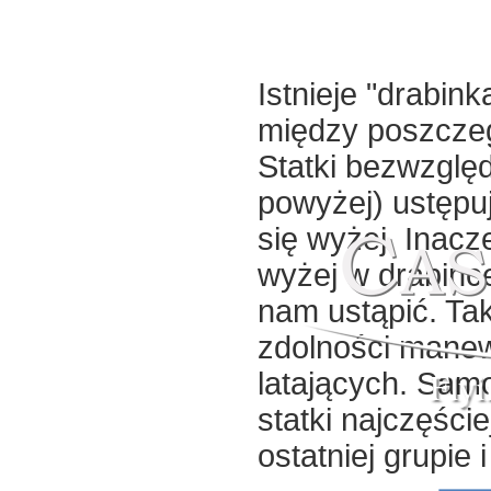
Istnieje "drabin
między poszczeg
Statki bezwzględ
powyżej) ustępu
się wyżej. Inacz
wyżej w drabinc
nam ustąpić. Ta
zdolności mane
Fly
latających. Samo
statki najczęści
ostatniej grupie