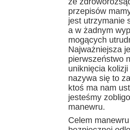
ze zdroworozsąd
przepisów mamy
jest utrzymanie 
a w żadnym wy
mogących utrudn
Najważniejsza je
pierwszeństwo n
uniknięcia kolizj
nazywa się to z
ktoś ma nam ustą
jesteśmy zoblig
manewru.
Celem manewru u
bezpiecznej odleg