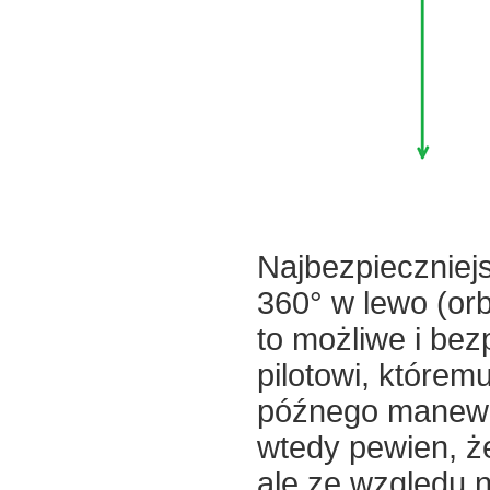
Najbezpiecznie
360° w lewo (orb
to możliwe i b
pilotowi, którem
późnego manewru
wtedy pewien, ż
ale ze względu 