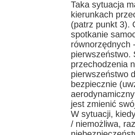
Taka sytuacja ma
kierunkach prze
(patrz punkt 3)
spotkanie samo
równorzędnych -
pierwszeństwo. 
przechodzenia n
pierwszeństwo dr
bezpiecznie (uwz
aerodynamicznym
jest zmienić sw
W sytuacji, kie
/ niemożliwa, ra
niebezpieczeńst