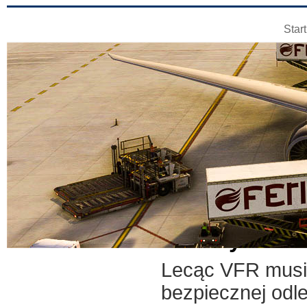
Start
Zasady samod
Lecąc VFR musi
bezpiecznej odl