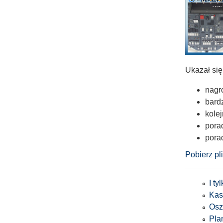
Ukazał się
nagro
bard
kolej
pora
porad
Pobierz pl
I ty
Kas
Osz
Pla