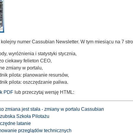
 kolejny numer Cassubian Newsletter. W tym miesiącu na 7 str
dy, wyróżnienia i statystyki stycznia,
zo ciekawy felieton CEO,
ne zmiany w portalu,
dnik pilota: planowanie resursów,
nik pilota: oszczędzanie paliwa.
ik PDF
lub przeczytaj wersję HTML:
lko zmiana jest stała - zmiany w portalu Cassubian
zubska Szkoła Pilotażu
czędne latanie
nowanie przeglądów technicznych