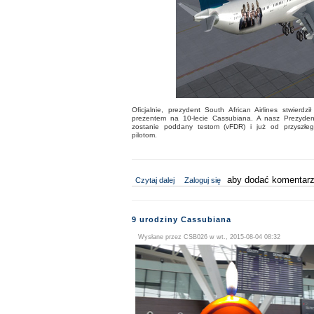
Oficjalnie, prezydent South African Airlines stwierdz
prezentem na 10-lecie Cassubiana. A nasz Prezydent
zostanie poddany testom (vFDR) i już od przyszłe
pilotom.
wpis Testujemy Airbusa A340-600
aby dodać komentarz
Czytaj dalej
Zaloguj się
9 urodziny Cassubiana
Wysłane przez
CSB026
w wt., 2015-08-04 08:32