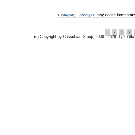
wpis 9 urodziny Cassubiana
aby dodać komentarz
Czytaj dalej
Zaloguj się
«
‹
1
2
Strony
(c) Copyright by Cassubian Group, 2006 - 2026. Tylko dla