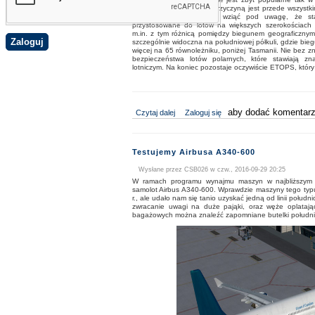
symulacji. Współcześnie przyczyną jest przede wszystk
drodze. Ponadto trzeba wziąć pod uwagę, że sta
przystosowane do lotów na większych szerokościach 
m.in. z tym różnicą pomiędzy biegunem geograficznym
szczególnie widoczna na południowej półkuli, gdzie bie
więcej na 65 równoleżniku, poniżej Tasmanii. Nie bez z
bezpieczeństwa lotów polarnych, które stawiają z
lotniczym. Na koniec pozostaje oczywiście ETOPS, któr
wpis Lot nad biegunem
aby dodać komentarz
Czytaj dalej
Zaloguj się
Testujemy Airbusa A340-600
Wysłane przez
CSB026
w czw., 2016-09-29 20:25
W ramach programu wynajmu maszyn w najbliższym 
samolot Airbus A340-600. Wprawdzie maszyny tego typ
r., ale udało nam się tanio uzyskać jedną od linii połud
zwracanie uwagi na duże pająki, oraz węże oplataj
bagażowych można znaleźć zapomniane butelki południ