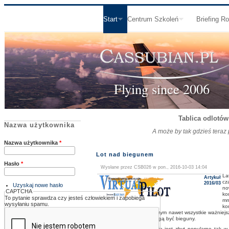
Start
Centrum Szkoleń
Briefing R
Flying since 2006
.
Tablica odlotów
Nazwa użytkownika
A może by tak gdzieś teraz
Nazwa użytkownika
*
Lot nad biegunem
Hasło
*
Wysłane przez
CSB026
w pon., 2016-10-03 14:04
La
Artykuł
cz
2016/03
Uzyskaj nowe hasło
no
CAPTCHA
ko
To pytanie sprawdza czy jesteś człowiekiem i zapobiega
mn
wysyłaniu spamu.
ko
kontynenty, kraje, a niektórym nawet wszystkie ważniejs
wyzwań? Odpowiedzią mogą być bieguny.
Latanie nad biegunami nie jest zbyt popularne tak w 