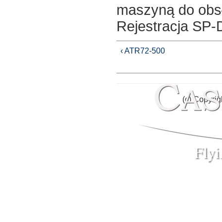
maszyną do obsł
Rejestracja SP
‹ ATR72-500
(c) Copyrig
Fly