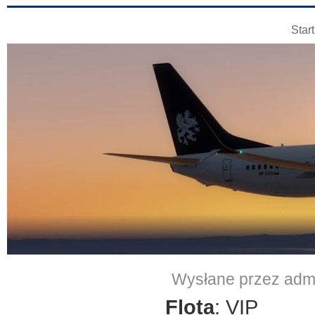
Start
Airbus A319
Wysłane przez
adm
Flota
: VIP