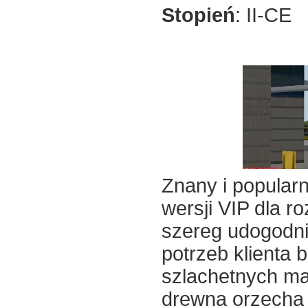
Stopień
: II-CE
Znany i popular
wersji VIP dla 
szereg udogodnie
potrzeb klienta
szlachetnych mat
drewna orzecha z